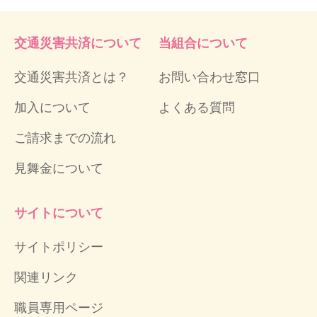
宮田村
議会事務局
0265-85-3181
399-4392
交通災害共済について
当組合について
交通災害共済とは？
お問い合わせ窓口
松川町
総務課
0265-36-3111
399-3303
加入について
よくある質問
高森町
総務課
0265-35-9402
399-3193
ご請求までの流れ
阿南町
総務課
0260-22-2141
399-1511
見舞金について
阿智村
総務課
0265-43-2220
395-0303
サイトについて
平谷村
総務課
0265-48-2211
395-0601
サイトポリシー
関連リンク
根羽村
会計室
0265-49-2111
395-0701
職員専用ページ
下條村
総務課
0260-27-2311
399-2101