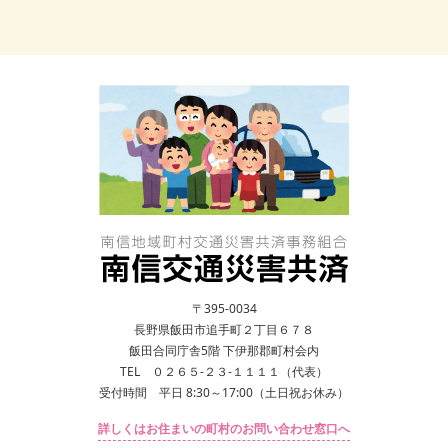
売木村
総務課
0260-28-2311
399-1689
天龍村
総務課
0260-32-2001
399-1201
泰阜村
住民福祉課
0260-26-2111
399-1895
喬木村
総務課
0265-33-2001
395-1107
豊丘村
総務課
0265-35-9050
399-3295
〒395-0034
長野県飯田市追手町２丁目６７８
大鹿村
総務課
0265-39-2001
399-3502
飯田合同庁舎5階 下伊那郡町村会内
TEL ０２６５-２３-１１１１（代表）
受付時間 平日 8:30～17:00（土日祝お休み）
詳しくはお住まいの町村のお問い合わせ窓口へ